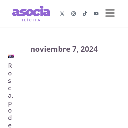
noviembre 7, 2024
R
o
s
c
a,
p
o
d
e