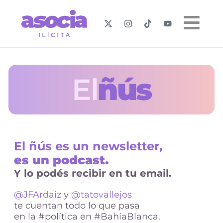
El
ñús
El ñús es un newsletter,
es un podcast.
Y lo podés recibir en tu email.
@JFArdaiz
y
@tatovallejos
te cuentan todo lo que pasa
en la
#política
en
#BahíaBlanca.