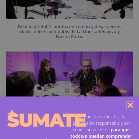
Debate grietal 2: puntos en común y desacuerdos
obvios entre candidatos de La Libertad Avanza y
Fuerza Patria
La libertaria Gisela Caputo y el peronista Claudio
Carucci pasaron por el programa.
SUMATE
Porque queremos hacer
periodismo responsable y sin
condicionamientos
para que
Debate grietal: concejales de La Libertad Avanza y
Fuerza Patria no esquivaron ninguna pregunta
todos/a puedan comprender