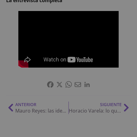
La entrevista completa
ANTERIOR
SIGUIENTE
Mauro Reyes: las ideas que traen con Milei, la polémica del Conicet, la falta de planeamiento en Bahía y más
Horacio Varela: lo que se llevó puesto Gay, el subsidio de los pobres a los ricos, el poder de los señores con plata y más