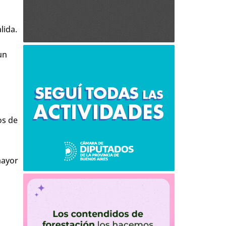
lida.
un
os de
mayor