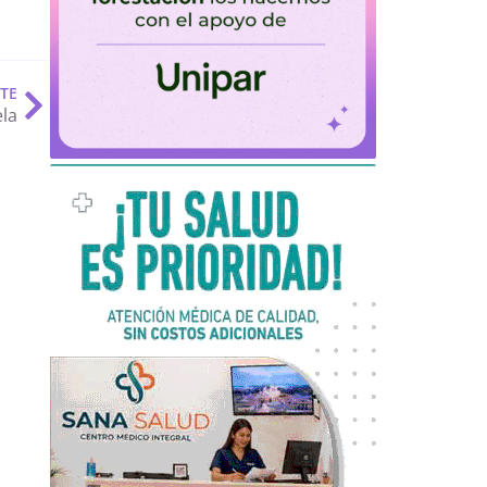
NTE
ela