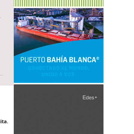
cita
.