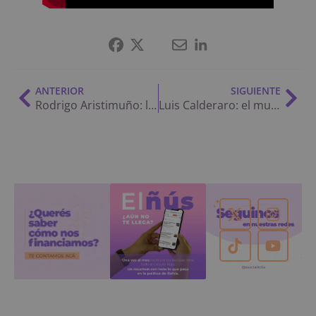
ANTERIOR
SIGUIENTE
Rodrigo Aristimuño: la unión Punta Alta-Bahía, cómo la Sexta se puso peronista tras la “hepatitis” y más
Luis Calderaro: el mundial que “le debían” a Susbielles, la búsqueda de consensos para transformar Bahía y más