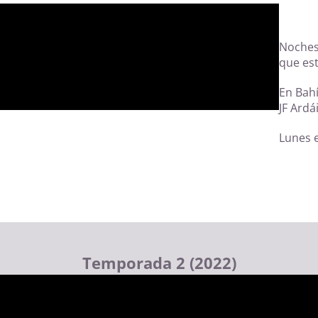
Noches 
que est
En Bahí
JF Ardái
Lunes e
Temporada 2 (2022)