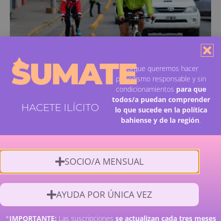
SUMATE
Porque queremos hacer
periodismo responsable y sin
Movilidad, transporte, ambiente y salud: un foro para
pensar cómo se mueve Bahía Blanca
condicionamientos
para que
todos/a puedan comprender
HACETE ILÍCITO
lo que sucede en la política
bahiense y de la región
.
SOCIO/A MENSUAL
AYUDA POR ÚNICA VEZ
*
IMPORTANTE:
Las suscripciones
se actualizan cada tres meses