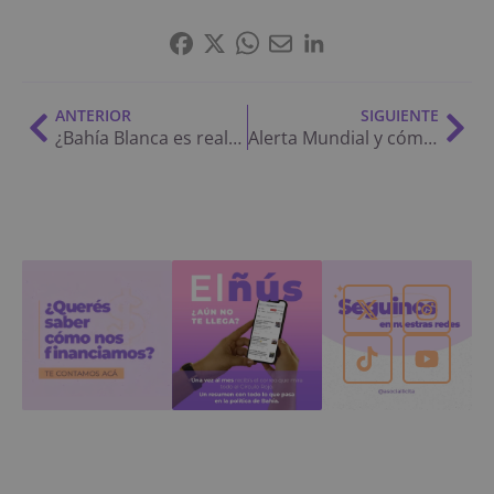
ANTERIOR
SIGUIENTE
¿Bahía Blanca es realmente una ciudad gorila? Lo que muestran 80 años de intendentes
Alerta Mundial y cómo los estafadores aprovechan para hacer su juego: qué trampas usan y cómo protegerse