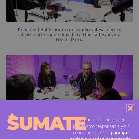
Debate grietal 2: puntos en común y desacuerdos
obvios entre candidatos de La Libertad Avanza y
Fuerza Patria
La libertaria Gisela Caputo y el peronista Claudio
Carucci pasaron por el programa.
SUMATE
Porque queremos hacer
periodismo responsable y sin
condicionamientos
para que
Debate grietal: concejales de La Libertad Avanza y
Fuerza Patria no esquivaron ninguna pregunta