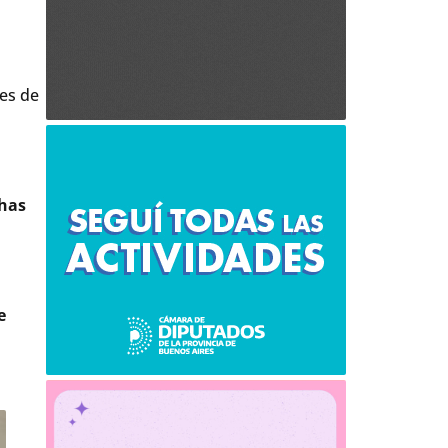
tes de
chas
e