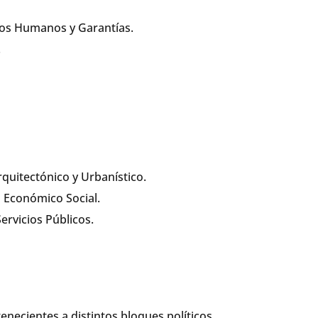
hos Humanos y Garantías.
.
quitectónico y Urbanístico.
o Económico Social.
rvicios Públicos.
enecientes a distintos bloques políticos.