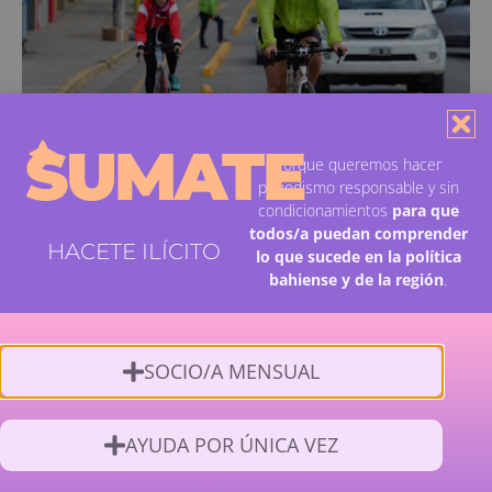
SUMATE
Porque queremos hacer
periodismo responsable y sin
Movilidad, transporte, ambiente y salud: un foro para
pensar cómo se mueve Bahía Blanca
condicionamientos
para que
todos/a puedan comprender
HACETE ILÍCITO
lo que sucede en la política
bahiense y de la región
.
SOCIO/A MENSUAL
AYUDA POR ÚNICA VEZ