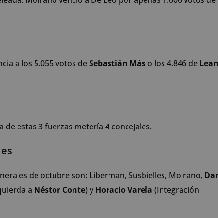
eleada: Moirano venció a De Leo por apenas 1.000 votos de
ncia a los 5.055 votos de
Sebastián Más
o los 4.846 de
Lean
a de estas 3 fuerzas metería 4 concejales.
les
enerales de octubre son: Liberman, Susbielles, Moirano,
Dan
zquierda a
Néstor Conte
) y
Horacio Varela
(Integración