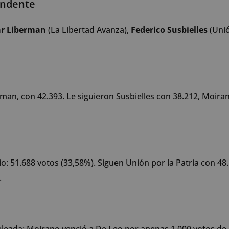
endente
ar Liberman
(La Libertad Avanza),
Federico Susbielles
(Uni
an, con 42.393. Le siguieron Susbielles con 38.212, Moira
o: 51.688 votos (33,58%). Siguen Unión por la Patria con 48
.