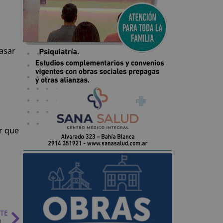
asar
ar que
NTE