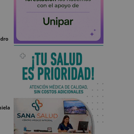
dro
iela