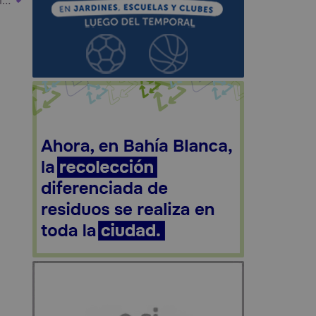
Cómo quedó el escenario post PASO: así arranca la nueva carrera hacia las elecciones generales de octubre