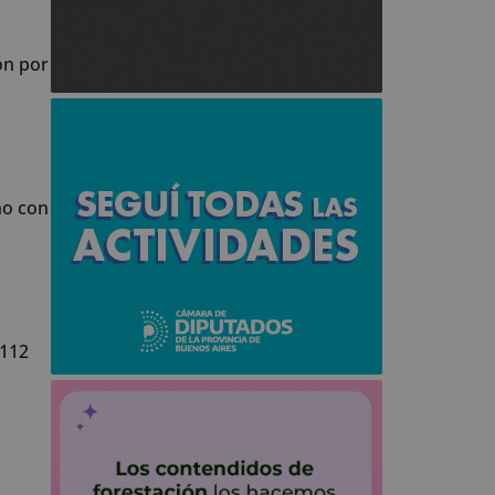
ón por
no con
.112