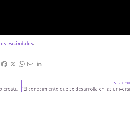
tos escándalos
.
SIGUIE
Escribir poesía en Twitter: así es el proceso creativo de Lourdes López