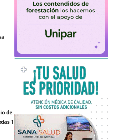
sa
io de
edas 1