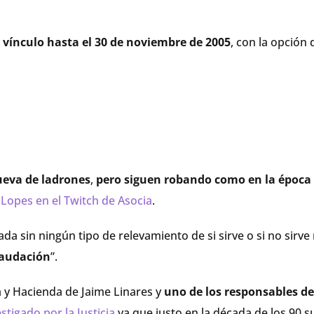
e vínculo hasta el 30 de noviembre de 2005
, con la opción 
ueva de ladrones
,
pero siguen robando como en la época
Lopes en el Twitch de Asocia
.
da sin ningún tipo de relevamiento de si sirve o si no sirve 
caudación
”.
 y Hacienda de Jaime Linares y
uno de los responsables de
stigado por la Justicia
ya que justo en la década de los 90 s