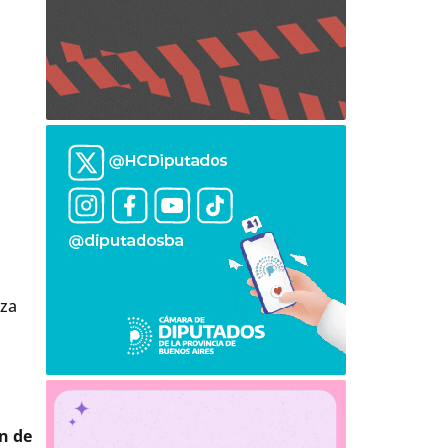
aza
n de