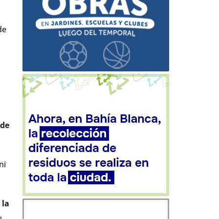
de
 de
ni
 la
u