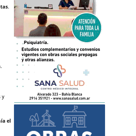
ltas
.
.
 y
ía el