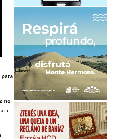
a para
o no
ato.
a