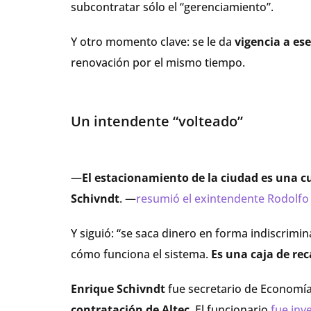
subcontratar sólo el “gerenciamiento”.
Y otro momento clave: se le da
vigencia a es
renovación por el mismo tiempo.
Un intendente “volteado”
—
El estacionamiento de la ciudad es una c
Schivndt
. —
resumió el exintendente Rodolfo 
Y siguió: “se saca dinero en forma indiscrimina
cómo funciona el sistema.
Es una caja de re
Enrique Schivndt
fue secretario de Economía
contratación de Altec
. El funcionario
fue inve